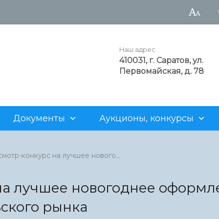
Наш адрес
410031, г. Саратов, ул.
Первомайская, д. 78
Документы
Аукционы, конкурсы
а администрации
рода
аукционы
Достопримечательности
Структурные подразделен
Генеральный план
Для арендаторов
мотр-конкурс на лучшее нового...
нность
альные учреждения
ия о предоставлении
Z
Муниципальные предприят
Проекты административны
Нестационарная торговля
х участков
регламентов
 на лучшее новогоднее оформл
рода
 продаже объектов
Информация о муниципаль
ского рынка
о фонда
имуществе