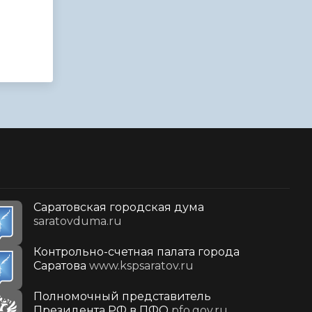
Саратовская городская дума
saratovduma.ru
Контрольно-счетная палата города
Саратова
www.kspsaratov.ru
Полномочный представитель
Президента РФ в ПФО
pfo.gov.ru