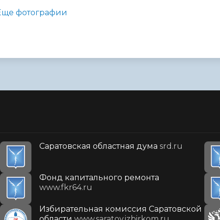
Еще фотографии
Саратовская областная дума
srd.ru
Фонд капитального ремонта
www.fkr64.ru
Избирательная комиссия Саратовской
области
www.saratov.izbirkom.ru