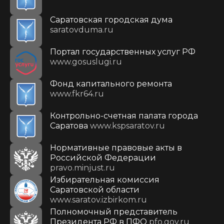
Саратовская городская дума
saratovduma.ru
Портал государственных услуг РФ
www.gosuslugi.ru
Фонд капитального ремонта
www.fkr64.ru
Контрольно-счетная палата города
Саратова
www.kspsaratov.ru
Нормативные правовые акты в
Российской Федерации
pravo.minjust.ru
Избирательная комиссия
Саратовской области
www.saratov.izbirkom.ru
Полномочный представитель
Президента РФ в ПФО
pfo.gov.ru