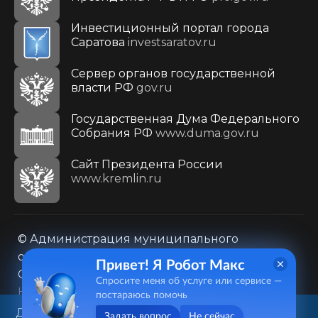
Инвестиционный портал города
Саратова
investsaratov.ru
Сервер органов государственной
власти РФ
gov.ru
Государственная Дума Федерального
Собрания РФ
www.duma.gov.ru
Cайт Президента России
www.kremlin.ru
© Администрация муниципального
образования городского округа «Город
Привет! Я Робот Макс
Саратов»
Спросите меня об услуге или сервисе —
Контакты
Карта сайта
постараюсь помочь
Политика в отношении обработки
Данный веб-сайт использует
Задать вопрос
Не сейчас