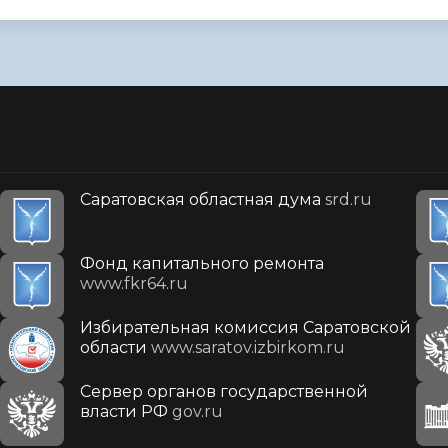
Саратовская областная дума
srd.ru
Фонд капитального ремонта
www.fkr64.ru
Избирательная комиссия Саратовской
области
www.saratov.izbirkom.ru
Сервер органов государственной
власти РФ
gov.ru