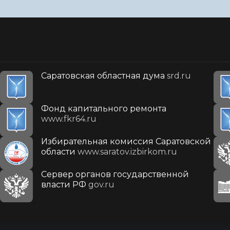
Саратовская областная дума
srd.ru
Фонд капитального ремонта
www.fkr64.ru
Избирательная комиссия Саратовской
области
www.saratov.izbirkom.ru
Сервер органов государственной
власти РФ
gov.ru