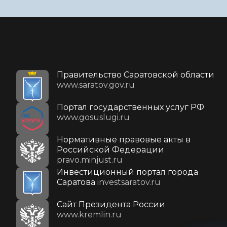
Правительство Саратовской области
www.saratov.gov.ru
Портал государственных услуг РФ
www.gosuslugi.ru
Нормативные правовые акты в
Российской Федерации
pravo.minjust.ru
Инвестиционный портал города
Саратова
investsaratov.ru
Cайт Президента России
www.kremlin.ru