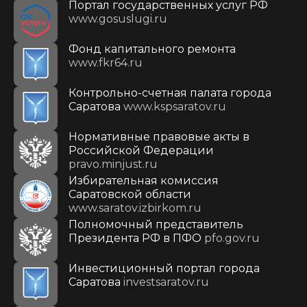
Портал государственных услуг РФ
www.gosuslugi.ru
Фонд капитального ремонта
www.fkr64.ru
Контрольно-счетная палата города
Саратова
www.kspsaratov.ru
Нормативные правовые акты в
Российской Федерации
pravo.minjust.ru
Избирательная комиссия
Саратовской области
www.saratov.izbirkom.ru
Полномочный представитель
Президента РФ в ПФО
pfo.gov.ru
Инвестиционный портал города
Саратова
investsaratov.ru