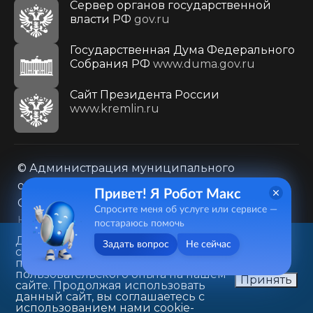
Сервер органов государственной
власти РФ
gov.ru
Государственная Дума Федерального
Собрания РФ
www.duma.gov.ru
Cайт Президента России
www.kremlin.ru
© Администрация муниципального
образования городского округа «Город
Привет! Я Робот Макс
Саратов»
Спросите меня об услуге или сервисе —
Контакты
Карта сайта
постараюсь помочь
Политика в отношении обработки
Данный веб-сайт использует
Задать вопрос
Не сейчас
cookie-файлы в целях
персональных данных
предоставления вам лучшего
410031, г. Саратов, ул. Первомайская, д. 78
пользовательского опыта на нашем
Принять
сайте. Продолжая использовать
+7(8452)26-02-49
данный сайт, вы соглашаетесь с
использованием нами cookie-