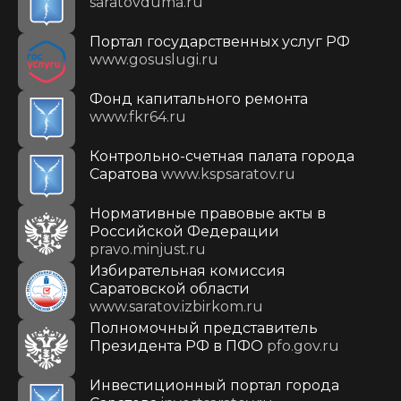
saratovduma.ru
Портал государственных услуг РФ
www.gosuslugi.ru
Фонд капитального ремонта
www.fkr64.ru
Контрольно-счетная палата города
Саратова
www.kspsaratov.ru
Нормативные правовые акты в
Российской Федерации
pravo.minjust.ru
Избирательная комиссия
Саратовской области
www.saratov.izbirkom.ru
Полномочный представитель
Президента РФ в ПФО
pfo.gov.ru
Инвестиционный портал города