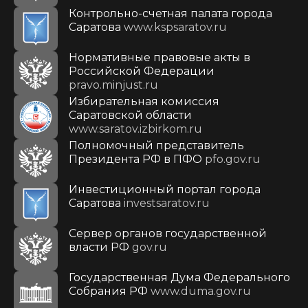
Контрольно-счетная палата города
Саратова
www.kspsaratov.ru
Нормативные правовые акты в
Российской Федерации
pravo.minjust.ru
Избирательная комиссия
Саратовской области
www.saratov.izbirkom.ru
Полномочный представитель
Президента РФ в ПФО
pfo.gov.ru
Инвестиционный портал города
Саратова
investsaratov.ru
Сервер органов государственной
власти РФ
gov.ru
Государственная Дума Федерального
Собрания РФ
www.duma.gov.ru