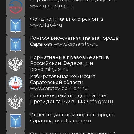
www.gosuslugi.ru
Фонд капитального ремонта
www.fkr64.ru
Контрольно-счетная палата города
Саратова
www.kspsaratov.ru
Нормативные правовые акты в
Российской Федерации
pravo.minjust.ru
Избирательная комиссия
Саратовской области
www.saratov.izbirkom.ru
Полномочный представитель
Президента РФ в ПФО
pfo.gov.ru
Инвестиционный портал города
Саратова
investsaratov.ru
Сервер органов государственной