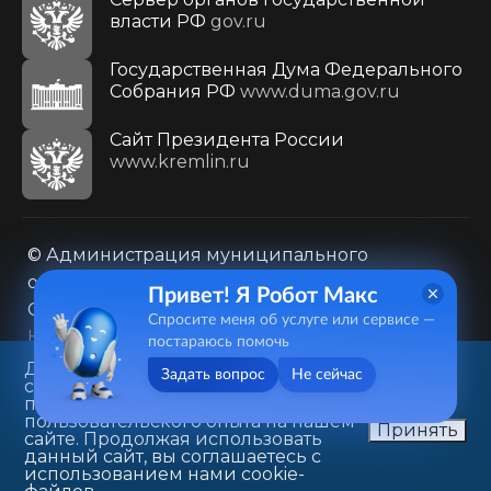
власти РФ
gov.ru
Государственная Дума Федерального
Собрания РФ
www.duma.gov.ru
Cайт Президента России
www.kremlin.ru
© Администрация муниципального
образования городского округа «Город
Привет! Я Робот Макс
Саратов»
Спросите меня об услуге или сервисе —
Контакты
Карта сайта
постараюсь помочь
Политика в отношении обработки
Данный веб-сайт использует
Задать вопрос
Не сейчас
cookie-файлы в целях
персональных данных
предоставления вам лучшего
410031, г. Саратов, ул. Первомайская, д. 78
пользовательского опыта на нашем
Принять
сайте. Продолжая использовать
+7(8452)26-02-49
данный сайт, вы соглашаетесь с
использованием нами cookie-