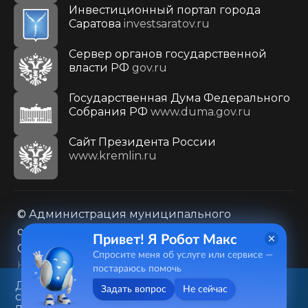
Инвестиционный портал города
Саратова
investsaratov.ru
Сервер органов государственной
власти РФ
gov.ru
Государственная Дума Федерального
Собрания РФ
www.duma.gov.ru
Cайт Президента России
www.kremlin.ru
© Администрация муниципального
образования городского округа «Город
Привет! Я Робот Макс
Саратов»
Спросите меня об услуге или сервисе —
Контакты
Карта сайта
постараюсь помочь
Политика в отношении обработки
Данный веб-сайт использует
Задать вопрос
Не сейчас
cookie-файлы в целях
персональных данных
предоставления вам лучшего