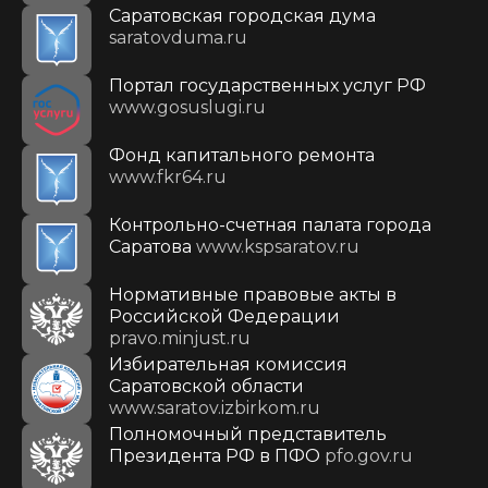
Саратовская городская дума
saratovduma.ru
Портал государственных услуг РФ
www.gosuslugi.ru
Фонд капитального ремонта
www.fkr64.ru
Контрольно-счетная палата города
Саратова
www.kspsaratov.ru
Нормативные правовые акты в
Российской Федерации
pravo.minjust.ru
Избирательная комиссия
Саратовской области
www.saratov.izbirkom.ru
Полномочный представитель
Президента РФ в ПФО
pfo.gov.ru