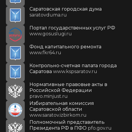
Саратовская городская дума
saratovduma.ru
Портал государственных услуг РФ
www.gosuslugi.ru
Фонд капитального ремонта
www.fkr64.ru
Контрольно-счетная палата города
Саратова
www.kspsaratov.ru
Нормативные правовые акты в
Российской Федерации
pravo.minjust.ru
Избирательная комиссия
Саратовской области
www.saratov.izbirkom.ru
Полномочный представитель
Президента РФ в ПФО
pfo.gov.ru