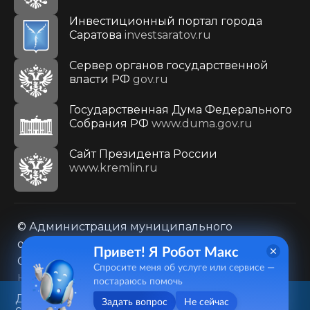
Инвестиционный портал города
Саратова
investsaratov.ru
Сервер органов государственной
власти РФ
gov.ru
Государственная Дума Федерального
Собрания РФ
www.duma.gov.ru
Cайт Президента России
www.kremlin.ru
© Администрация муниципального
образования городского округа «Город
Привет! Я Робот Макс
Саратов»
Спросите меня об услуге или сервисе —
Контакты
Карта сайта
постараюсь помочь
Политика в отношении обработки
Данный веб-сайт использует
Задать вопрос
Не сейчас
cookie-файлы в целях