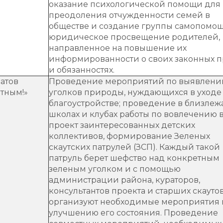
оказание психологической помощи для
преодоления отчужденности семей в
обществе и создание группы самопомощ
юридическое просвещение родителей,
направленное на повышение их
информированности о своих законных п
и обязанностях.
атов
Проведение мероприятий по выявлен
тным!»
уголков природы, нуждающихся в уходе
благоустройстве; проведение в близле
школах и клубах работы по вовлечению 
проект заинтересованных детских
коллективов, формирование Зеленых
скаутских патрулей (ЗСП). Каждый такой
патруль берет шефство над конкретным
зеленым уголком и с помощью
администрации района, кураторов,
консультантов проекта и старших скауто
организуют необходимые мероприятия 
улучшению его состояния. Проведение