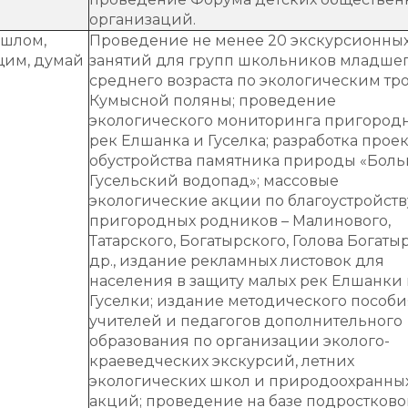
организаций.
ошлом,
Проведение не менее 20 экскурсионны
щим, думай
занятий для групп школьников младшег
среднего возраста по экологическим тр
Кумысной поляны; проведение
экологического мониторинга пригород
рек Елшанка и Гуселка; разработка проек
обустройства памятника природы «Бол
Гусельский водопад»; массовые
экологические акции по благоустройств
пригородных родников – Малинового,
Татарского, Богатырского, Голова Богаты
др., издание рекламных листовок для
населения в защиту малых рек Елшанки
Гуселки; издание методического пособи
учителей и педагогов дополнительного
образования по организации эколого-
краеведческих экскурсий, летних
экологических школ и природоохранны
акций; проведение на базе подростково