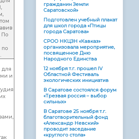
 для
гражданин Земли
,
Саратовской»
м,
Подготовлен учебный плакат
 том
для школ города «Птицы
тавив
города Саратова»
 По
СРОО НКЦЗН «Кавказ»
организовала мероприятие,
 по
посвященное Дню
.
Народного Единства
12 ноября т.г. прошел IV
 для
Областной Фестиваль
ими и
экологических инициатив
тудия
В Саратове состоялся форум
«Трезвая россия – выбор
их
сильных»
В Саратове 25 ноября т.г.
зами,
благотворительный фонд
«Александр Невский»
проводит заседание
«круглого стола»
так