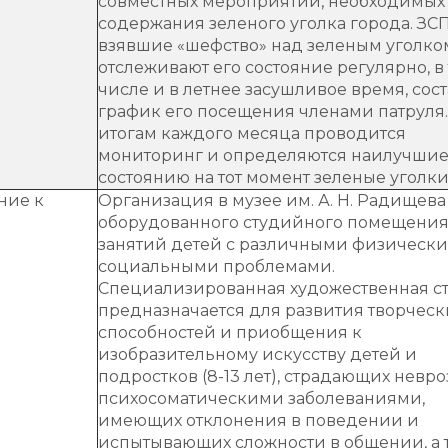
совместных мероприятий, необходимых
содержания зеленого уголка города. ЗСП
взявшие «шефство» над зеленым уголко
отслеживают его состояние регулярно, в
числе и в летнее засушливое время, сос
график его посещения членами патруля.
итогам каждого месяца проводится
мониторинг и определяются наилучшие
состоянию на тот момент зеленые уголки
ние к
Организация в музее им. А. Н. Радищева
оборудованного студийного помещения
занятий детей с различными физическ
социальными проблемами.
Специализированная художественная с
предназначается для развития творческ
способностей и приобщения к
изобразительному искусству детей и
подростков (8-13 лет), страдающих невро
психосоматическими заболеваниями,
имеющих отклонения в поведении и
испытывающих сложности в общении, а 