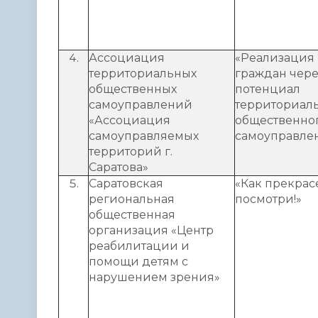
Ассоциация
«Реализация
территориальных
граждан чере
общественных
потенциал
самоуправлений
территориал
«Ассоциация
общественно
самоуправляемых
самоуправле
территорий г.
Саратова»
Саратовская
«Как прекрасе
региональная
посмотри!»
общественная
организация «Центр
реабилитации и
помощи детям с
нарушением зрения»