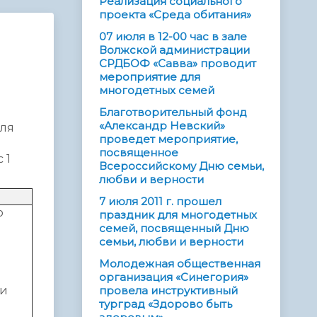
Реализация социального
проекта «Среда обитания»
07 июля в 12-00 час в зале
Волжской администрации
СРДБОФ «Савва» проводит
мероприятие для
многодетных семей
Благотворительный фонд
«Александр Невский»
для
проведет мероприятие,
посвященное
 1
Всероссийскому Дню семьи,
любви и верности
7 июля 2011 г. прошел
ю
праздник для многодетных
семей, посвященный Дню
семьи, любви и верности
Молодежная общественная
организация «Синегория»
ии
провела инструктивный
турград «Здорово быть