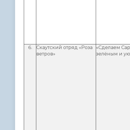
Скаутский отряд «Роза
«Сделаем Сар
ветров»
зелёным и ую