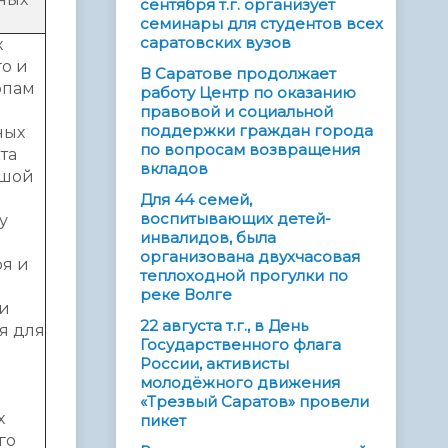
сентября т.г. организует
семинары для студентов всех
саратовских вузов
х
о и
В Саратове продолжает
опам
работу Центр по оказанию
правовой и социальной
поддержки граждан города
ных
по вопросам возвращения
та
вкладов
ьшой
Для 44 семей,
воспитывающих детей-
у
инвалидов, была
организована двухчасовая
ря и
теплоходной прогулки по
реке Волге
 и
22 августа т.г., в День
я для
Государственного флага
России, активисты
молодёжного движения
«Трезвый Саратов» провели
х
пикет
го