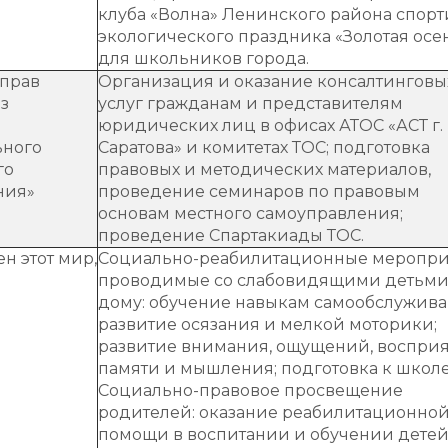
клуба «Волна» Ленинского района спорт
экологического праздника «Золотая осе
для школьников города.
 прав
Организация и оказание консалтинговы
з
услуг гражданам и представителям
юридических лиц в офисах АТОС «АСТ г.
ьного
Саратова» и комитетах ТОС; подготовка
го
правовых и методических материалов,
ния»
проведение семинаров по правовым
основам местного самоуправления;
проведение Спартакиады ТОС.
н этот мир,
Социально-реабилитационные меропри
проводимые со слабовидящими детьми
дому: обучение навыкам самообслужива
развитие осязания и мелкой моторики;
развитие внимания, ощущений, восприя
памяти и мышления; подготовка к школе
Социально-правовое просвещение
родителей: оказание реабилитационно
помощи в воспитании и обучении детей