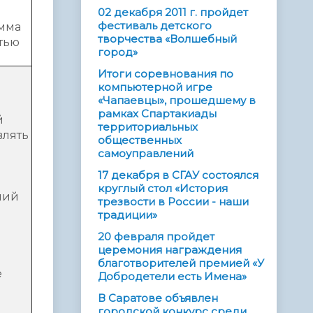
02 декабря 2011 г. пройдет
фестиваль детского
амма
творчества «Волшебный
стью
город»
Итоги соревнования по
компьютерной игре
«Чапаевцы», прошедшему в
рамках Спартакиады
й
территориальных
влять
общественных
самоуправлений
17 декабря в СГАУ состоялся
круглый стол «История
ний
трезвости в России - наши
традиции»
20 февраля пройдет
церемония награждения
благотворителей премией «У
е
Добродетели есть Имена»
В Саратове объявлен
городской конкурс среди