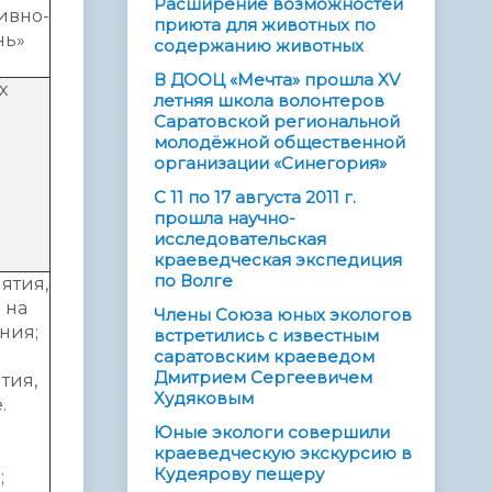
Расширение возможностей
ивно-
приюта для животных по
нь»
содержанию животных
В ДООЦ «Мечта» прошла XV
х
летняя школа волонтеров
Саратовской региональной
молодёжной общественной
организации «Синегория»
С 11 по 17 августа 2011 г.
прошла научно-
исследовательская
краеведческая экспедиция
по Волге
ятия,
 на
Члены Союза юных экологов
ния;
встретились с известным
саратовским краеведом
Дмитрием Сергеевичем
тия,
Худяковым
.
Юные экологи совершили
й
краеведческую экскурсию в
Кудеярову пещеру
;