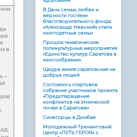
здоровым»
чном
В День семьи, любви и
верности гостями
благотворительного фонда
«Александр Невский» стали
нде
многодетные семьи
еря
Прошли тематические
ия
поликультурные мероприятия
их в
«Единство культур Саратова в
многообразии»
Щедра земля саратовская на
добрых людей
ь –
де
Состоялось стартовое
собрание участников проекта
«Предотвращение
тров
конфликтов на этнической
почве в Саратове»
,
Синегорцы в Домбае
Молодежный Тренинговый
ПАВ,
Центр «ПУТЬ ГЕРОЯ» с
ных