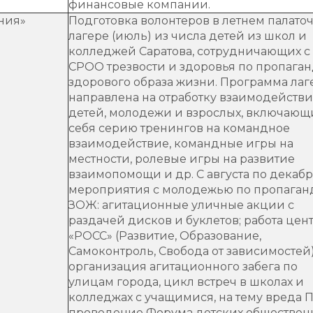
финансовые компании.
ния»
Подготовка волонтеров в летнем палато
лагере (июль) из числа детей из школ и
колледжей Саратова, сотрудничающих с
СРОО трезвости и здоровья по пропага
здорового образа жизни. Программа лаг
направлена на отработку взаимодейств
детей, молодежи и взрослых, включающ
себя серию тренингов на командное
взаимодействие, командные игры на
местности, ролевые игры на развитие
взаимопомощи и др. С августа по декабр
мероприятия с молодежью по пропаган
ЗОЖ: агитационные уличные акции с
раздачей дисков и буклетов; работа цен
«РОСС» (Развитие, Образование,
Самоконтроль, Свобода от зависимостей)
организация агитационного забега по
улицам города, цикл встреч в школах и
колледжах с учащимися, на тему вреда 
проведение Форума детских обществен