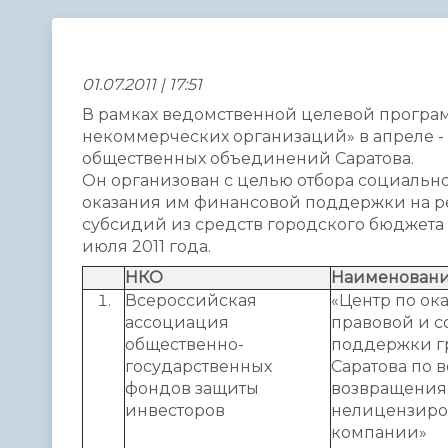
Телефонный справочник
Аппарат 
администрации
01.07.2011 | 17:51
В рамках ведомственной целевой прогр
некоммерческих организаций» в апреле - 
общественных объединений Саратова.
Он организован с целью отбора социаль
оказания им финансовой поддержки на р
субсидий из средств городского бюджета с
июля 2011 года.
НКО
Наименовани
Всероссийская
«Центр по ок
ассоциация
правовой и 
общественно-
поддержки гр
государственных
Саратова по 
фондов защиты
возвращения
инвесторов
нелицензир
компании»