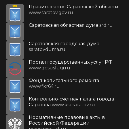
Правительство Саратовской области
www.saratov.gov.ru
Саратовская областная дума
srd.ru
Саратовская городская дума
saratovduma.ru
Портал государственных услуг РФ
www.gosuslugi.ru
Фонд капитального ремонта
www.fkr64.ru
Контрольно-счетная палата города
Саратова
www.kspsaratov.ru
Нормативные правовые акты в
Российской Федерации
pravo.minjust.ru