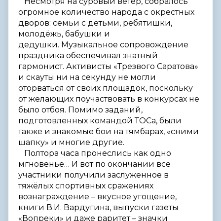
Несмотря на суровый ветер, собралось
огромное количество народа с окрестных
дворов: семьи с детьми, ребятишки,
молодёжь, бабушки и
дедушки. Музыкальное сопровождение
праздника обеспечивал знатный
гармонист. Активисты «Трезвого Саратова»
и скауты ни на секунду не могли
оторваться от своих площадок, поскольку
от желающих поучаствовать в конкурсах не
было отбоя. Помимо заданий,
подготовленных командой ТОСа, были
также и знакомые бои на тямбарах, «сними
шапку» и многие другие.
Полтора часа пронеслись как одно
мгновенье… И вот по окончании все
участники получили заслуженное в
тяжёлых спортивных сражениях
вознаграждение – вкусное угощение,
книги В.И. Вардугина, выпуски газеты
«Вопреки» и даже раритет – значки