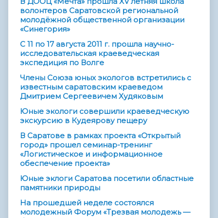
В ДООЦ «Мечта» прошла XV летняя школа
волонтеров Саратовской региональной
молодёжной общественной организации
«Синегория»
С 11 по 17 августа 2011 г. прошла научно-
исследовательская краеведческая
экспедиция по Волге
Члены Союза юных экологов встретились с
известным саратовским краеведом
Дмитрием Сергеевичем Худяковым
Юные экологи совершили краеведческую
экскурсию в Кудеярову пещеру
В Саратове в рамках проекта «Открытый
город» прошел семинар-тренинг
«Логистическое и информационное
обеспечение проекта»
Юные эклоги Саратова посетили областные
памятники природы
На прошедшей неделе состоялся
молодежный Форум «Трезвая молодежь —