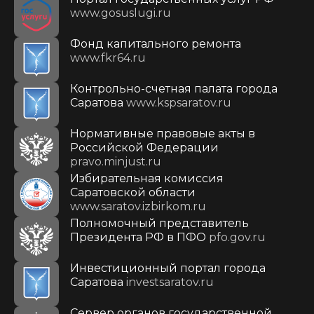
www.gosuslugi.ru
Фонд капитального ремонта
www.fkr64.ru
Контрольно-счетная палата города
Саратова
www.kspsaratov.ru
Нормативные правовые акты в
Российской Федерации
pravo.minjust.ru
Избирательная комиссия
Саратовской области
www.saratov.izbirkom.ru
Полномочный представитель
Президента РФ в ПФО
pfo.gov.ru
Инвестиционный портал города
Саратова
investsaratov.ru
Сервер органов государственной