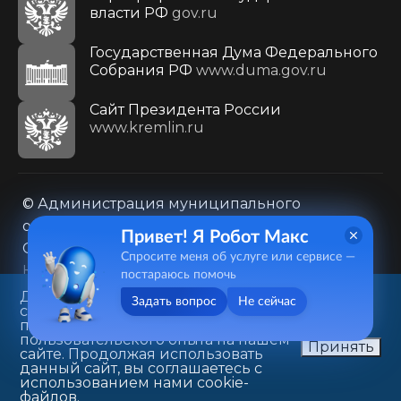
власти РФ
gov.ru
Государственная Дума Федерального
Собрания РФ
www.duma.gov.ru
Cайт Президента России
www.kremlin.ru
© Администрация муниципального
образования городского округа «Город
Привет! Я Робот Макс
Саратов»
Спросите меня об услуге или сервисе —
Контакты
Карта сайта
постараюсь помочь
Политика в отношении обработки
Данный веб-сайт использует
Задать вопрос
Не сейчас
cookie-файлы в целях
персональных данных
предоставления вам лучшего
410031, г. Саратов, ул. Первомайская, д. 78
пользовательского опыта на нашем
Принять
сайте. Продолжая использовать
+7(8452)26-02-49
данный сайт, вы соглашаетесь с
использованием нами cookie-
файлов.