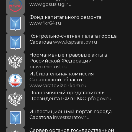
www.gosuslugi.ru
Фонд капитального ремонта
www.fkr64.ru
Контрольно-счетная палата города
Саратова
www.kspsaratov.ru
Нормативные правовые акты в
Российской Федерации
pravo.minjust.ru
Избирательная комиссия
Саратовской области
www.saratov.izbirkom.ru
Полномочный представитель
Президента РФ в ПФО
pfo.gov.ru
Инвестиционный портал города
Саратова
investsaratov.ru
Сервер органов государственной