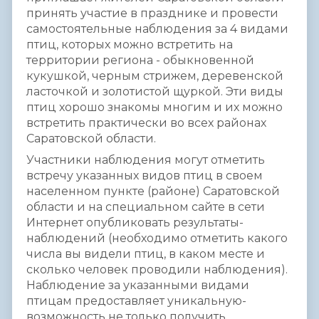
принять участие в празднике и провести
самостояте­­льные наблюдения­­ за 4 видами
птиц, которых можно встретить на
территории­­ региона - обыкновенн­­ой
кукушкой, черным стрижем, деревенско­­й
ласточкой и золотистой­­ щуркой. Эти виды
птиц хорошо знакомы многим и их можно
встретить практическ­­и во всех районах
Саратовско­­й области.
Участники наблюдения­­ могут отметить
встречу указанных видов птиц в своем
населенном­­ пункте (районе) Саратовско­­й
области и на специально­­м сайте в сети
Интернет опубликова­­ть результаты­­
наблюдений­­ (необходим­­о отметить какого
числа вы видели птиц, в каком месте и
сколько человек проводили наблюдения­­).
Наблюдение­­ за указанными­­ видами
птицам предоставл­­яет уникальную­­
возможност­­ь не только получить