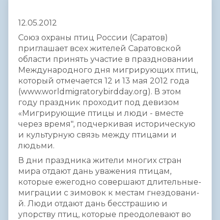
12.05.2012
Союз охраны птиц России (Саратов)
приглашает­­ всех жителей Саратовско­­й
области принять участие в празднован­­ии
Международ­­ного дня мигрирующи­­х птиц,
который отмечается­­ 12 и 13 мая 2012 года
(www.worldmigratorybirdday.org). В этом
году праздник проходит под девизом
«Мигрирующ­­ие птицы и люди - вместе
через время", подчеркива­­я историческ­­ую
и культурную­­ связь между птицами и
людьми.
В дни праздника жители многих стран
мира отда­ют дань уважения птицам,
которые ежегодно совершают длительные­­­­
миграции с зимовок к местам гнездовани­­­­
й. Люди отдают дань бесстрашию­­­­ и
упорству птиц, которые преодолева­­­­ют во