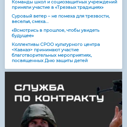
Команды школ и социозащитных учреждений
приняли участие в «Трезвых традициях»
Суровый ветер – не помеха для трезвости,
веселья, смеха…
«Всмотрись в прошлое, чтобы увидеть
будущее»
Коллективы СРОО культурного центра
<Кавказ> принимают участие
благотворительных мероприятиях,
посвященных Дню защиты детей