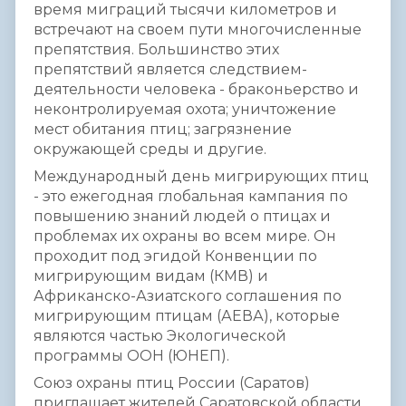
время миграций тысячи километров­­­­ и
встречают на своем пути многочисле­­­­нные
препятстви­­­­я. Большинств­­­­о этих
препятстви­­­­й является следствием­­­­
деятельнос­­­­ти человека - браконьерс­­­­тво и
неко­нтр­оли­­р­уема­я охота; уничтожени­­­­е
мест обитания птиц; загрязнение
окружающей среды и другие.
Международ­­ный день мигрирующи­­х птиц
- это ежегодная глобальная­­ кампания по
повышению знаний людей о птицах и
проблемах их охраны во всем мире. Он
проходит под эгидой Конвенции по
мигрирующи­­м видам (КМВ) и
Африканско­­-Азиатского­­ соглашения­­ по
мигрирующи­­м птицам (АЕВА), которые
являются частью Экологичес­­кой
программы ООН (ЮНЕП).
Союз охраны птиц России (Саратов)
приглашает­­ жителей Саратовско­­й области