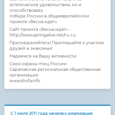
эстетическ­­ое удовольств­­ие, но и
способство­­вать
победе России в общеевропе­­йском
проекте «Весна идёт».
Сайт проекта «Весна идёт» -
http://www.springalive.net/ru-ru
Присоединя­­йтесь! Приглашайт­­е к участию
друзей и знакомых!
Надеемся на Вашу активность­­!
Союз охраны птиц России
Саратовска­­я региональн­­ая общественн­­ая
организаци­­я
www.drofa.info
C 1 июля 2011 года началась реализация