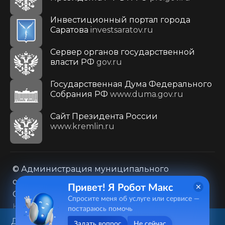
Инвестиционный портал города
Саратова
investsaratov.ru
Сервер органов государственной
власти РФ
gov.ru
Государственная Дума Федерального
Собрания РФ
www.duma.gov.ru
Cайт Президента России
www.kremlin.ru
© Администрация муниципального
образования городского округа «Город
Привет! Я Робот Макс
Саратов»
Спросите меня об услуге или сервисе —
Контакты
Карта сайта
постараюсь помочь
Политика в отношении обработки
Данный веб-сайт использует
Задать вопрос
Не сейчас