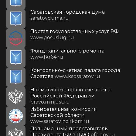
Саратовская городская дума
saratovduma.ru
Портал государственных услуг РФ
www.gosuslugi.ru
Фонд капитального ремонта
www.fkr64.ru
Контрольно-счетная палата города
Саратова
www.kspsaratov.ru
Нормативные правовые акты в
Российской Федерации
pravo.minjust.ru
Избирательная комиссия
Саратовской области
www.saratov.izbirkom.ru
Полномочный представитель
Президента РФ в ПФО
pfo.gov.ru