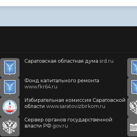
Саратовская областная дума
srd.ru
Фонд капитального ремонта
www.fkr64.ru
Избирательная комиссия Саратовской
области
www.saratov.izbirkom.ru
Сервер органов государственной
власти РФ
gov.ru