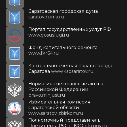
Саратовская городская дума
saratovduma.ru
Портал государственных услуг РФ
www.gosuslugi.ru
Фонд капитального ремонта
www.fkr64.ru
Контрольно-счетная палата города
Саратова
www.kspsaratov.ru
Нормативные правовые акты в
Российской Федерации
pravo.minjust.ru
Избирательная комиссия
Саратовской области
www.saratov.izbirkom.ru
Полномочный представитель
Президента РФ в ПФО
pfo.gov.ru