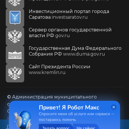
Инвестиционный портал города
Саратова
investsaratov.ru
Сервер органов государственной
власти РФ
gov.ru
Государственная Дума Федерального
Собрания РФ
www.duma.gov.ru
Cайт Президента России
www.kremlin.ru
© Администрация муниципального
образования городского округа «Город
Привет! Я Робот Макс
Саратов»
Спросите меня об услуге или сервисе —
Контакты
Карта сайта
постараюсь помочь
Политика в отношении обработки
Данный веб-сайт использует
Задать вопрос
Не сейчас