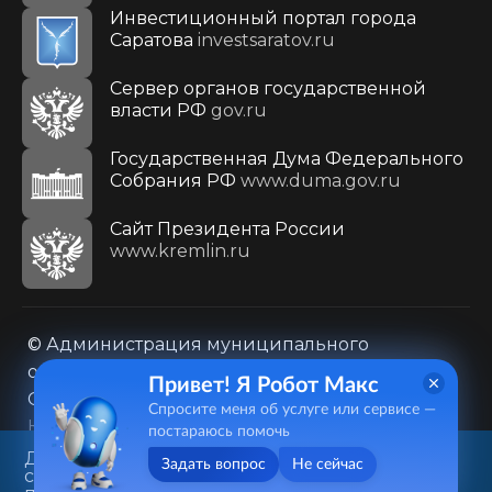
Инвестиционный портал города
Саратова
investsaratov.ru
Сервер органов государственной
власти РФ
gov.ru
Государственная Дума Федерального
Собрания РФ
www.duma.gov.ru
Cайт Президента России
www.kremlin.ru
© Администрация муниципального
образования городского округа «Город
Привет! Я Робот Макс
Саратов»
Спросите меня об услуге или сервисе —
Контакты
Карта сайта
постараюсь помочь
Политика в отношении обработки
Данный веб-сайт использует
Задать вопрос
Не сейчас
cookie-файлы в целях
персональных данных