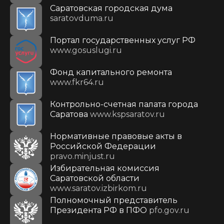
Саратовская городская дума
saratovduma.ru
Портал государственных услуг РФ
www.gosuslugi.ru
Фонд капитального ремонта
www.fkr64.ru
Контрольно-счетная палата города
Саратова
www.kspsaratov.ru
Нормативные правовые акты в
Российской Федерации
pravo.minjust.ru
Избирательная комиссия
Саратовской области
www.saratov.izbirkom.ru
Полномочный представитель
Президента РФ в ПФО
pfo.gov.ru