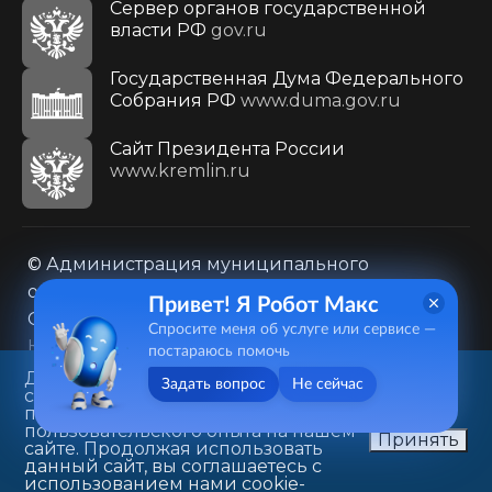
Сервер органов государственной
власти РФ
gov.ru
Государственная Дума Федерального
Собрания РФ
www.duma.gov.ru
Cайт Президента России
www.kremlin.ru
© Администрация муниципального
образования городского округа «Город
Привет! Я Робот Макс
Саратов»
Спросите меня об услуге или сервисе —
Контакты
Карта сайта
постараюсь помочь
Политика в отношении обработки
Данный веб-сайт использует
Задать вопрос
Не сейчас
cookie-файлы в целях
персональных данных
предоставления вам лучшего
410031, г. Саратов, ул. Первомайская, д. 78
пользовательского опыта на нашем
Принять
сайте. Продолжая использовать
+7(8452)26-02-49
данный сайт, вы соглашаетесь с
использованием нами cookie-