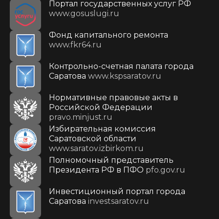
Портал государственных услуг РФ
www.gosuslugi.ru
Фонд капитального ремонта
www.fkr64.ru
Контрольно-счетная палата города
Саратова
www.kspsaratov.ru
Нормативные правовые акты в
Российской Федерации
pravo.minjust.ru
Избирательная комиссия
Саратовской области
www.saratov.izbirkom.ru
Полномочный представитель
Президента РФ в ПФО
pfo.gov.ru
Инвестиционный портал города
Саратова
investsaratov.ru