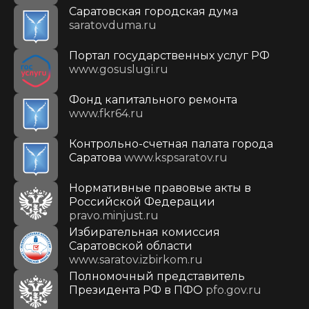
Саратовская городская дума
saratovduma.ru
Портал государственных услуг РФ
www.gosuslugi.ru
Фонд капитального ремонта
www.fkr64.ru
Контрольно-счетная палата города
Саратова
www.kspsaratov.ru
Нормативные правовые акты в
Российской Федерации
pravo.minjust.ru
Избирательная комиссия
Саратовской области
www.saratov.izbirkom.ru
Полномочный представитель
Президента РФ в ПФО
pfo.gov.ru