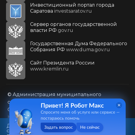
Инвестиционный портал города
Саратова
investsaratov.ru
Сервер органов государственной
власти РФ
gov.ru
Государственная Дума Федерального
Собрания РФ
www.duma.gov.ru
Cайт Президента России
www.kremlin.ru
© Администрация муниципального
образования городского округа «Город
Привет! Я Робот Макс
Саратов»
Спросите меня об услуге или сервисе —
Контакты
Карта сайта
постараюсь помочь
Политика в отношении обработки
Данный веб-сайт использует
Задать вопрос
Не сейчас
cookie-файлы в целях
персональных данных