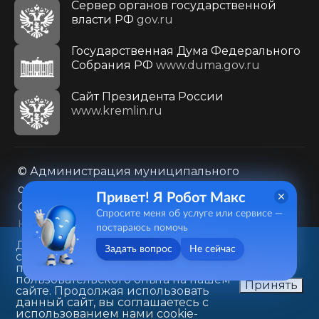
Сервер органов государственной
власти РФ
gov.ru
Государственная Дума Федерального
Собрания РФ
www.duma.gov.ru
Cайт Президента России
www.kremlin.ru
© Администрация муниципального
образования городского округа «Город
Привет! Я Робот Макс
Саратов»
Спросите меня об услуге или сервисе —
Контакты
Карта сайта
постараюсь помочь
Политика в отношении обработки
Данный веб-сайт использует
Задать вопрос
Не сейчас
cookie-файлы в целях
персональных данных
предоставления вам лучшего
410031, г. Саратов, ул. Первомайская, д. 78
пользовательского опыта на нашем
Принять
сайте. Продолжая использовать
+7(8452)26-02-49
данный сайт, вы соглашаетесь с
использованием нами cookie-