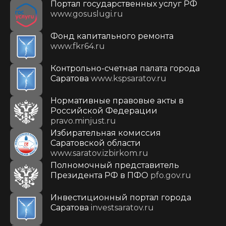
Портал государственных услуг РФ
www.gosuslugi.ru
Фонд капитального ремонта
www.fkr64.ru
Контрольно-счетная палата города
Саратова
www.kspsaratov.ru
Нормативные правовые акты в
Российской Федерации
pravo.minjust.ru
Избирательная комиссия
Саратовской области
www.saratov.izbirkom.ru
Полномочный представитель
Президента РФ в ПФО
pfo.gov.ru
Инвестиционный портал города
Саратова
investsaratov.ru