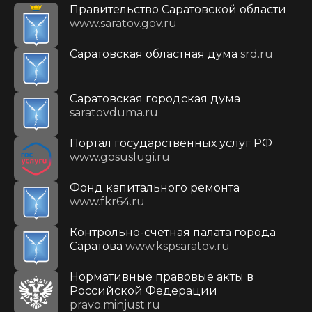
Правительство Саратовской области
www.saratov.gov.ru
Саратовская областная дума
srd.ru
Саратовская городская дума
saratovduma.ru
Портал государственных услуг РФ
www.gosuslugi.ru
Фонд капитального ремонта
www.fkr64.ru
Контрольно-счетная палата города
Саратова
www.kspsaratov.ru
Нормативные правовые акты в
Российской Федерации
pravo.minjust.ru