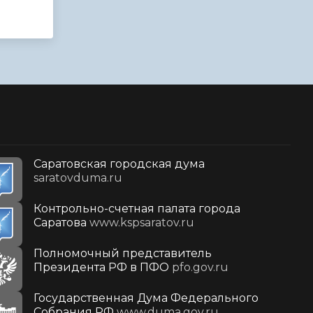
Саратовская городская дума
saratovduma.ru
Контрольно-счетная палата города
Саратова
www.kspsaratov.ru
Полномочный представитель
Президента РФ в ПФО
pfo.gov.ru
Государственная Дума Федерального
Собрания РФ
www.duma.gov.ru