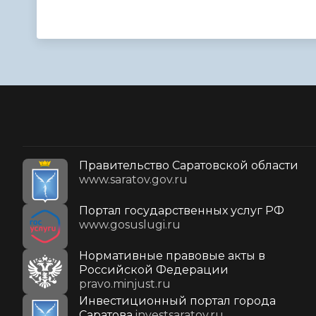
Правительство Саратовской области
www.saratov.gov.ru
Портал государственных услуг РФ
www.gosuslugi.ru
Нормативные правовые акты в
Российской Федерации
pravo.minjust.ru
Инвестиционный портал города
Саратова
investsaratov.ru