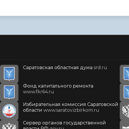
Саратовская областная дума
srd.ru
Фонд капитального ремонта
www.fkr64.ru
Избирательная комиссия Саратовской
области
www.saratov.izbirkom.ru
Сервер органов государственной
власти РФ
gov.ru