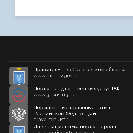
Правительство Саратовской области
www.saratov.gov.ru
Портал государственных услуг РФ
www.gosuslugi.ru
Нормативные правовые акты в
Российской Федерации
pravo.minjust.ru
Инвестиционный портал города
Саратова
investsaratov.ru