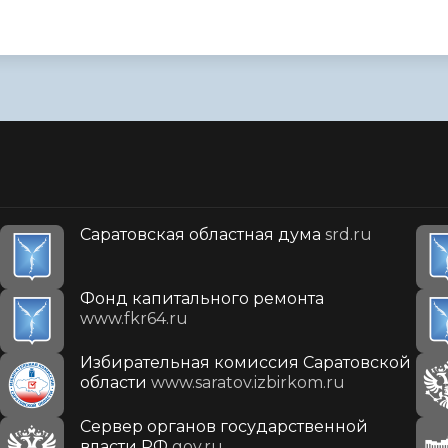
Саратовская областная дума
srd.ru
Фонд капитального ремонта
www.fkr64.ru
Избирательная комиссия Саратовской
области
www.saratov.izbirkom.ru
Сервер органов государственной
власти РФ
gov.ru