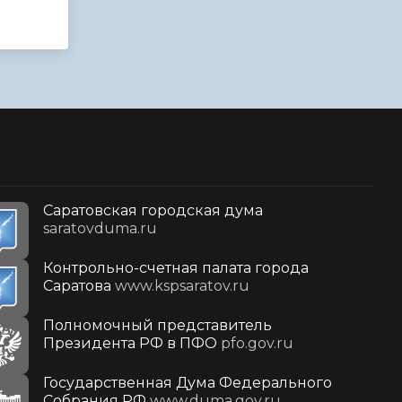
Саратовская городская дума
saratovduma.ru
Контрольно-счетная палата города
Саратова
www.kspsaratov.ru
Полномочный представитель
Президента РФ в ПФО
pfo.gov.ru
Государственная Дума Федерального
Собрания РФ
www.duma.gov.ru