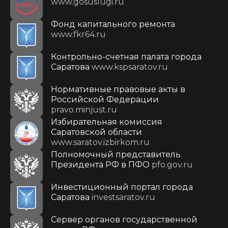
www.gosuslugi.ru
Фонд капитального ремонта
www.fkr64.ru
Контрольно-счетная палата города
Саратова
www.kspsaratov.ru
Нормативные правовые акты в
Российской Федерации
pravo.minjust.ru
Избирательная комиссия
Саратовской области
www.saratov.izbirkom.ru
Полномочный представитель
Президента РФ в ПФО
pfo.gov.ru
Инвестиционный портал города
Саратова
investsaratov.ru
Сервер органов государственной