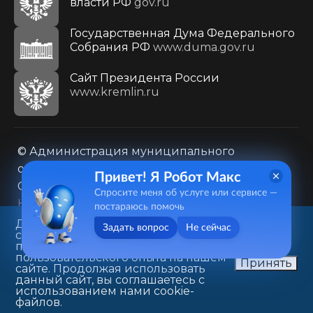
власти РФ
gov.ru
Государственная Дума Федерального
Собрания РФ
www.duma.gov.ru
Cайт Президента России
www.kremlin.ru
© Администрация муниципального
образования городского округа «Город
Привет! Я Робот Макс
Саратов»
Спросите меня об услуге или сервисе —
Контакты
Карта сайта
постараюсь помочь
Политика в отношении обработки
Данный веб-сайт использует
Задать вопрос
Не сейчас
cookie-файлы в целях
персональных данных
предоставления вам лучшего
410031, г. Саратов, ул. Первомайская, д. 78
пользовательского опыта на нашем
Принять
сайте. Продолжая использовать
+7(8452)26-02-49
данный сайт, вы соглашаетесь с
использованием нами cookie-
файлов.