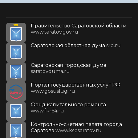
Правительство Саратовской области
www.saratov.gov.ru
Саратовская областная дума
srd.ru
Саратовская городская дума
saratovduma.ru
Портал государственных услуг РФ
www.gosuslugi.ru
Фонд капитального ремонта
www.fkr64.ru
Контрольно-счетная палата города
Саратова
www.kspsaratov.ru