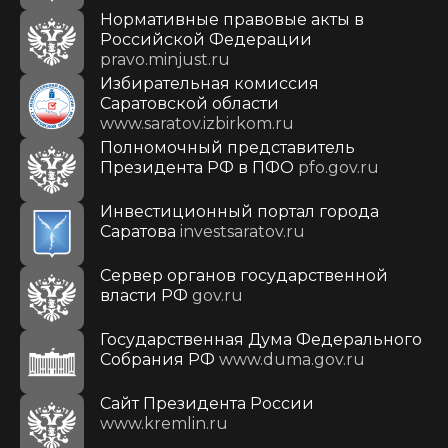
Нормативные правовые акты в
Российской Федерации
pravo.minjust.ru
Избирательная комиссия
Саратовской области
www.saratov.izbirkom.ru
Полномочный представитель
Президента РФ в ПФО
pfo.gov.ru
Инвестиционный портал города
Саратова
investsaratov.ru
Сервер органов государственной
власти РФ
gov.ru
Государственная Дума Федерального
Собрания РФ
www.duma.gov.ru
Cайт Президента России
www.kremlin.ru