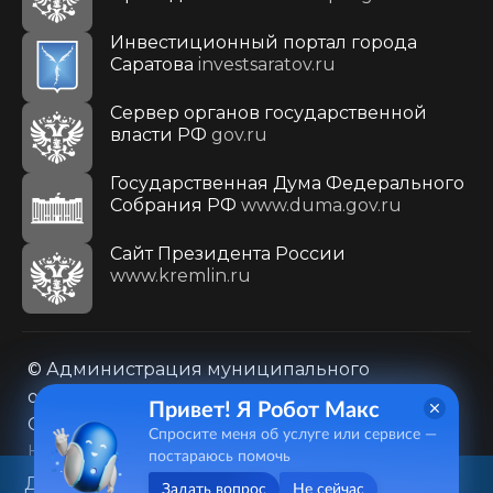
Инвестиционный портал города
Саратова
investsaratov.ru
Сервер органов государственной
власти РФ
gov.ru
Государственная Дума Федерального
Собрания РФ
www.duma.gov.ru
Cайт Президента России
www.kremlin.ru
© Администрация муниципального
образования городского округа «Город
Привет! Я Робот Макс
Саратов»
Спросите меня об услуге или сервисе —
Контакты
Карта сайта
постараюсь помочь
Политика в отношении обработки
Данный веб-сайт использует
Задать вопрос
Не сейчас