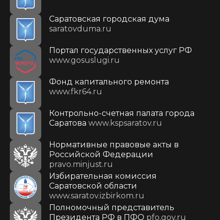
Саратовская городская дума
saratovduma.ru
Портал государственных услуг РФ
www.gosuslugi.ru
Фонд капитального ремонта
www.fkr64.ru
Контрольно-счетная палата города
Саратова
www.kspsaratov.ru
Нормативные правовые акты в
Российской Федерации
pravo.minjust.ru
Избирательная комиссия
Саратовской области
www.saratov.izbirkom.ru
Полномочный представитель
Президента РФ в ПФО
pfo.gov.ru