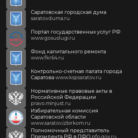
Саратовская городская дума
saratovduma.ru
Портал государственных услуг РФ
www.gosuslugi.ru
Фонд капитального ремонта
www.fkr64.ru
Контрольно-счетная палата города
Саратова
www.kspsaratov.ru
Нормативные правовые акты в
Российской Федерации
pravo.minjust.ru
Избирательная комиссия
Саратовской области
www.saratov.izbirkom.ru
Полномочный представитель
Президента РФ в ПФО
pfo.gov.ru