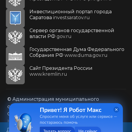
Инвестиционный портал города
Саратова
investsaratov.ru
Сервер органов государственной
власти РФ
gov.ru
Государственная Дума Федерального
Собрания РФ
www.duma.gov.ru
Cайт Президента России
www.kremlin.ru
© Администрация муниципального
образования городского округа «Город
Привет! Я Робот Макс
Саратов»
Спросите меня об услуге или сервисе —
Контакты
Карта сайта
постараюсь помочь
Политика в отношении обработки
Данный веб-сайт использует
Задать вопрос
Не сейчас