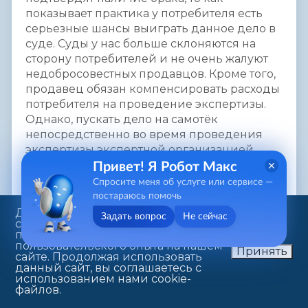
показывает практика у потребителя есть
серьезные шансы выиграть данное дело в
суде. Суды у нас больше склоняются на
сторону потребителей и не очень жалуют
недобросовестных продавцов. Кроме того,
продавец обязан компенсировать расходы
потребителя на проведение экспертизы.
Однако, пускать дело на самотёк
непосредственно во время проведения
экспертизы экспертной организацией
сотрудничающей с продавцом не стоит.
Привет! Я Робот Макс
Закон предоставляет потребителю право
Спросите меня об услуге или сервисе —
присутствовать при её проведении (п. 5 ст.
постараюсь помочь
18 Закона). Воспользуйтесь этой
Данный веб-сайт использует
Задать вопрос
Не сейчас
cookie-файлы в целях
возможностью, указав об этом в претензии.
предоставления вам лучшего
Тогда вряд ли прочитаете в заключении,
пользовательского опыта на нашем
Принять
что в Вашем мобильнике жили насекомые
сайте. Продолжая использовать
данный сайт, вы соглашаетесь с
или что таковой уже вскрывался
использованием нами cookie-
посторонними предметами. Более того,
файлов.
можно взять с собой на проведение