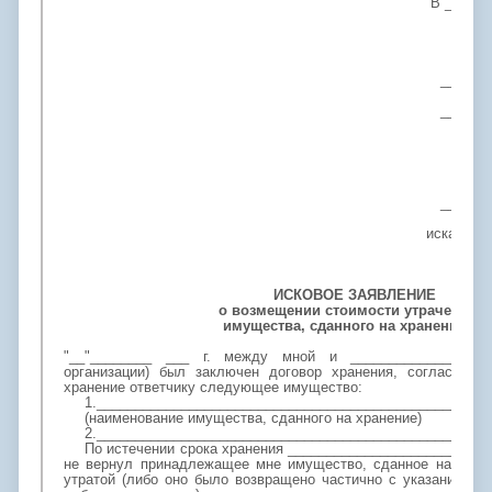
В ______
______
______
____
______
иска____
ИСКОВОЕ ЗАЯВЛЕНИЕ
о возмещении стоимости утраченного
имущества, сданного на хранение
"__"________ ___ г. между мной и __________________
организации) был заключен договор хранения, согласно к
хранение ответчику следующее имущество:
1.___________________________________________________
(наименование имущества, сданного на хранение)
2.___________________________________________________
По истечении срока хранения _______________________ (ука
не вернул принадлежащее мне имущество, сданное на хране
утратой (либо оно было возвращено частично с указанием 