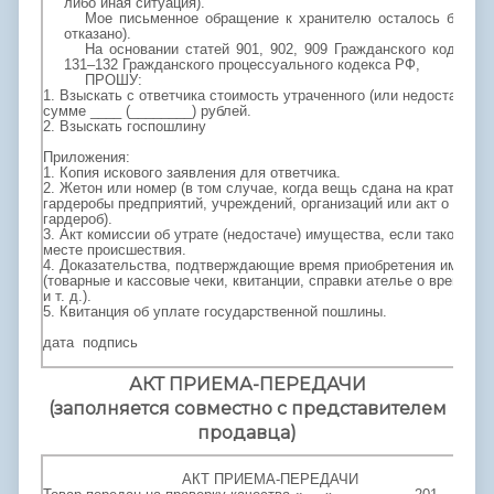
либо иная ситуация).
Мое письменное обращение к хранителю осталось без от
отказано).
На основании статей 901, 902, 909 Гражданского кодекса 
131–132 Гражданского процессуального кодекса РФ,
ПРОШУ:
1. Взыскать с ответчика стоимость утраченного (или недостающе
сумме ____ (________) рублей.
2. Взыскать госпошлину
Приложения:
1. Копия искового заявления для ответчика.
2. Жетон или номер (в том случае, когда вещь сдана на краткосро
гардеробы предприятий, учреждений, организаций или акт о сдаче
гардероб).
3. Акт комиссии об утрате (недостаче) имущества, если такой акт
месте происшествия.
4. Доказательства, подтверждающие время приобретения имущест
(товарные и кассовые чеки, квитанции, справки ателье о времени
и т. д.).
5. Квитанция об уплате государственной пошлины.
дата подпись
АКТ ПРИЕМА-ПЕРЕДАЧИ
(заполняется совместно с представителем
продавца)
АКТ ПРИЕМА-ПЕРЕДАЧИ