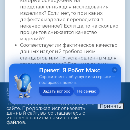
которые обнаружены на
представленных для исследования
изделиях? Если нет, то при каких
дефектах изделие переводится в
некачественное? Если да, то на сколько
процентов снижается качество
изделий?
Соответствует ли фактическое качество
данных изделий требованиям
стандартов или ТУ, установленным для
этого вида товара? Если нет, то в чем
Привет! Я Робот Макс
выражены отклонения? Возможна ли
реализация товара с выявленными
Спросите меня об услуге или сервисе —
дефектами?
постараюсь помочь
Повлияли ли выявленные дефекты
Данный веб-сайт использует
Задать вопрос
Не сейчас
cookie-файлы в целях
изделий на их потребительские
предоставления вам лучшего
свойства?
пользовательского опыта на нашем
Принять
сайте. Продолжая использовать
Соответствовали ли условия, в которых
данный сайт, вы соглашаетесь с
транспортировался товар,
использованием нами cookie-
установленным нормативной
файлов.
документацией? Если нет, то могло ли