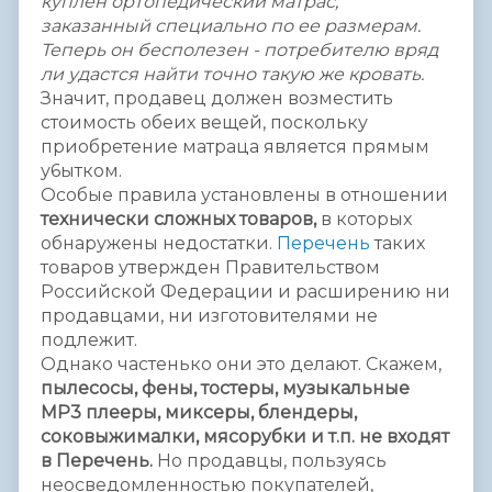
куплен ортопедический матрас,
заказанный специально по ее размерам.
Теперь он бесполезен - потребителю вряд
ли удастся найти точно такую же кровать.
Значит, продавец должен возместить
стоимость обеих вещей, поскольку
приобретение матраца является прямым
у6ытком.
Особые правила установлены в отношении
технически сложных товаров,
в которых
обнаружены недостатки.
Перечень
таких
товаров утвержден Правительством
Российской Федерации и расширению ни
продавцами, ни изготовителями не
подлежит.
Однако частенько они это делают. Скажем,
пылесосы, фены, тостеры, музыкальные
МР3 плееры, миксеры, блендеры,
соковыжималки, мясорубки и т.п. не входят
в Перечень.
Но продавцы, пользуясь
неосведомленностью покупателей,