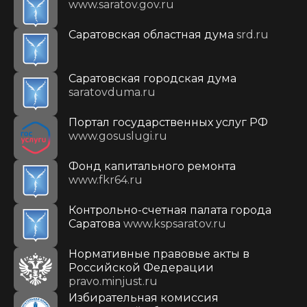
www.saratov.gov.ru
Саратовская областная дума
srd.ru
Саратовская городская дума
saratovduma.ru
Портал государственных услуг РФ
www.gosuslugi.ru
Фонд капитального ремонта
www.fkr64.ru
Контрольно-счетная палата города
Саратова
www.kspsaratov.ru
Нормативные правовые акты в
Российской Федерации
pravo.minjust.ru
Избирательная комиссия