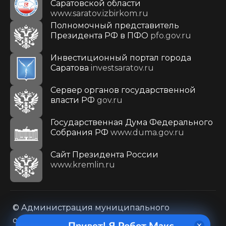
Саратовской области
www.saratov.izbirkom.ru
Полномочный представитель
Президента РФ в ПФО
pfo.gov.ru
Инвестиционный портал города
Саратова
investsaratov.ru
Сервер органов государственной
власти РФ
gov.ru
Государственная Дума Федерального
Собрания РФ
www.duma.gov.ru
Cайт Президента России
www.kremlin.ru
© Администрация муниципального
образования городского округа «Город