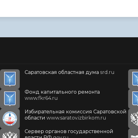
Саратовская областная дума
srd.ru
Фонд капитального ремонта
www.fkr64.ru
Избирательная комиссия Саратовской
области
www.saratov.izbirkom.ru
Сервер органов государственной
власти РФ
gov.ru