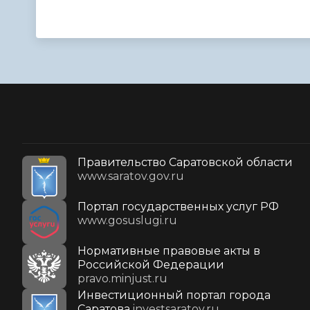
Правительство Саратовской области
www.saratov.gov.ru
Портал государственных услуг РФ
www.gosuslugi.ru
Нормативные правовые акты в
Российской Федерации
pravo.minjust.ru
Инвестиционный портал города
Саратова
investsaratov.ru