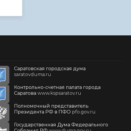
Саратовская городская дума
saratovduma.ru
Контрольно-счетная палата города
Саратова
www.kspsaratov.ru
Полномочный представитель
Президента РФ в ПФО
pfo.gov.ru
Государственная Дума Федерального
Собрания РФ
www.duma.gov.ru