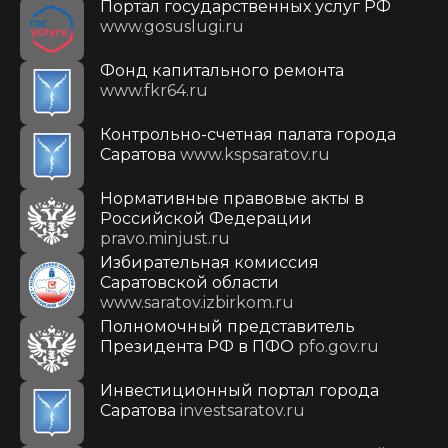
Портал государственных услуг РФ
www.gosuslugi.ru
Фонд капитального ремонта
www.fkr64.ru
Контрольно-счетная палата города
Саратова
www.kspsaratov.ru
Нормативные правовые акты в
Российской Федерации
pravo.minjust.ru
Избирательная комиссия
Саратовской области
www.saratov.izbirkom.ru
Полномочный представитель
Президента РФ в ПФО
pfo.gov.ru
Инвестиционный портал города
Саратова
investsaratov.ru