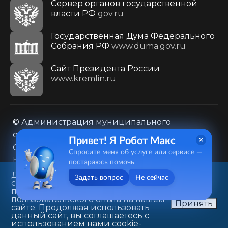
Сервер органов государственной
власти РФ
gov.ru
Государственная Дума Федерального
Собрания РФ
www.duma.gov.ru
Cайт Президента России
www.kremlin.ru
© Администрация муниципального
образования городского округа «Город
Привет! Я Робот Макс
Саратов»
Спросите меня об услуге или сервисе —
Контакты
Карта сайта
постараюсь помочь
Политика в отношении обработки
Данный веб-сайт использует
Задать вопрос
Не сейчас
cookie-файлы в целях
персональных данных
предоставления вам лучшего
410031, г. Саратов, ул. Первомайская, д. 78
пользовательского опыта на нашем
Принять
сайте. Продолжая использовать
+7(8452)26-02-49
данный сайт, вы соглашаетесь с
использованием нами cookie-