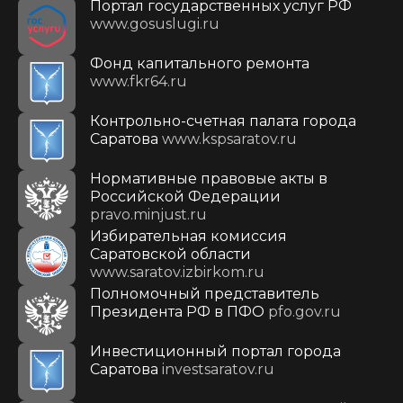
Портал государственных услуг РФ
www.gosuslugi.ru
Фонд капитального ремонта
www.fkr64.ru
Контрольно-счетная палата города
Саратова
www.kspsaratov.ru
Нормативные правовые акты в
Российской Федерации
pravo.minjust.ru
Избирательная комиссия
Саратовской области
www.saratov.izbirkom.ru
Полномочный представитель
Президента РФ в ПФО
pfo.gov.ru
Инвестиционный портал города
Саратова
investsaratov.ru