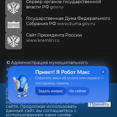
Сервер органов государственной
власти РФ
gov.ru
Государственная Дума Федерального
Собрания РФ
www.duma.gov.ru
Cайт Президента России
www.kremlin.ru
© Администрация муниципального
образования городского округа «Город
Привет! Я Робот Макс
Саратов»
Спросите меня об услуге или сервисе —
Контакты
Карта сайта
постараюсь помочь
Политика в отношении обработки
Данный веб-сайт использует
Задать вопрос
Не сейчас
cookie-файлы в целях
персональных данных
предоставления вам лучшего
410031, г. Саратов, ул. Первомайская, д. 78
пользовательского опыта на нашем
Принять
сайте. Продолжая использовать
+7(8452)26-02-49
данный сайт, вы соглашаетесь с
использованием нами cookie-