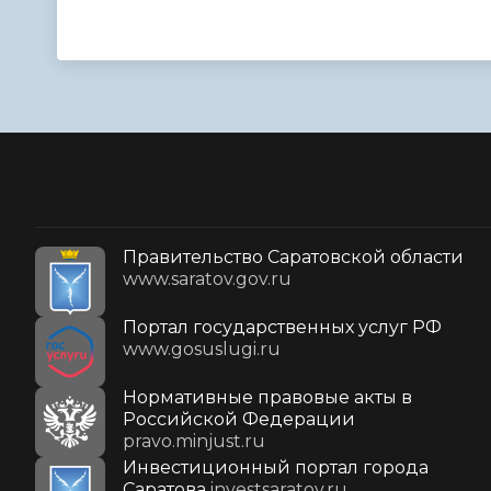
Правительство Саратовской области
www.saratov.gov.ru
Портал государственных услуг РФ
www.gosuslugi.ru
Нормативные правовые акты в
Российской Федерации
pravo.minjust.ru
Инвестиционный портал города
Саратова
investsaratov.ru