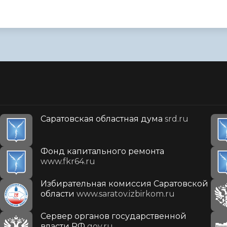
Саратовская областная дума
srd.ru
Фонд капитального ремонта
www.fkr64.ru
Избирательная комиссия Саратовской
области
www.saratov.izbirkom.ru
Сервер органов государственной
власти РФ
gov.ru