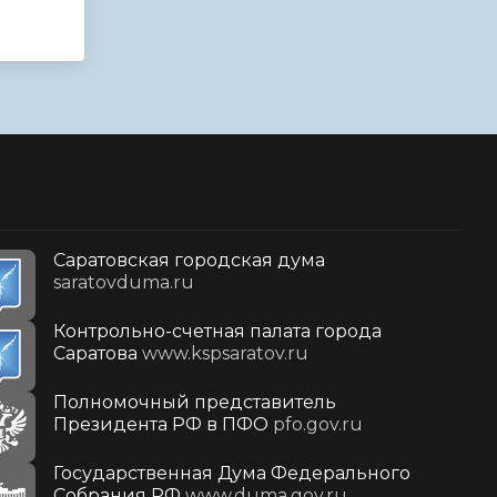
Саратовская городская дума
saratovduma.ru
Контрольно-счетная палата города
Саратова
www.kspsaratov.ru
Полномочный представитель
Президента РФ в ПФО
pfo.gov.ru
Государственная Дума Федерального
Собрания РФ
www.duma.gov.ru