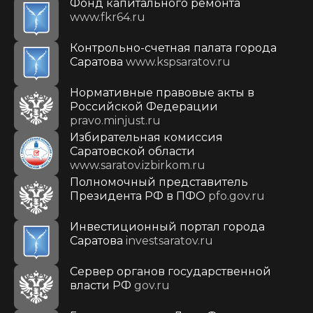
Фонд капитального ремонта
www.fkr64.ru
Контрольно-счетная палата города
Саратова
www.kspsaratov.ru
Нормативные правовые акты в
Российской Федерации
pravo.minjust.ru
Избирательная комиссия
Саратовской области
www.saratov.izbirkom.ru
Полномочный представитель
Президента РФ в ПФО
pfo.gov.ru
Инвестиционный портал города
Саратова
investsaratov.ru
Сервер органов государственной
власти РФ
gov.ru