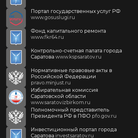
Портал государственных услуг РФ
www.gosuslugi.ru
Фонд капитального ремонта
www.fkr64.ru
Контрольно-счетная палата города
Саратова
www.kspsaratov.ru
Нормативные правовые акты в
Российской Федерации
pravo.minjust.ru
Избирательная комиссия
Саратовской области
www.saratov.izbirkom.ru
Полномочный представитель
Президента РФ в ПФО
pfo.gov.ru
Инвестиционный портал города
Саратова
investsaratov.ru