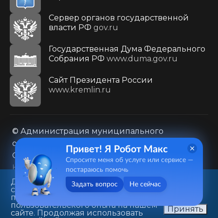
Сервер органов государственной
власти РФ
gov.ru
Государственная Дума Федерального
Собрания РФ
www.duma.gov.ru
Cайт Президента России
www.kremlin.ru
© Администрация муниципального
образования городского округа «Город
Привет! Я Робот Макс
Саратов»
Спросите меня об услуге или сервисе —
Контакты
Карта сайта
постараюсь помочь
Политика в отношении обработки
Данный веб-сайт использует
Задать вопрос
Не сейчас
cookie-файлы в целях
персональных данных
предоставления вам лучшего
410031, г. Саратов, ул. Первомайская, д. 78
пользовательского опыта на нашем
Принять
сайте. Продолжая использовать
+7(8452)26-02-49