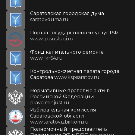
Саратовская городская дума
saratovduma.ru
Портал государственных услуг РФ
www.gosuslugi.ru
Фонд капитального ремонта
www.fkr64.ru
Контрольно-счетная палата города
Саратова
www.kspsaratov.ru
Нормативные правовые акты в
Российской Федерации
pravo.minjust.ru
Избирательная комиссия
Саратовской области
www.saratov.izbirkom.ru
Полномочный представитель