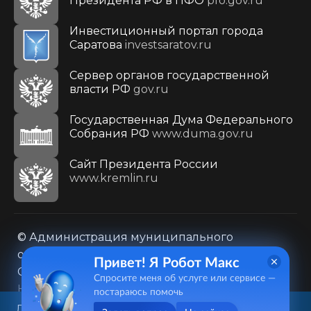
Президента РФ в ПФО
pfo.gov.ru
Инвестиционный портал города
Саратова
investsaratov.ru
Сервер органов государственной
власти РФ
gov.ru
Государственная Дума Федерального
Собрания РФ
www.duma.gov.ru
Cайт Президента России
www.kremlin.ru
© Администрация муниципального
образования городского округа «Город
Привет! Я Робот Макс
Саратов»
Спросите меня об услуге или сервисе —
Контакты
Карта сайта
постараюсь помочь
Политика в отношении обработки
Данный веб-сайт использует