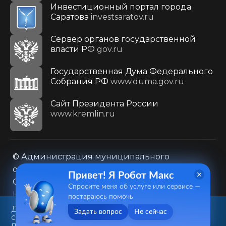
Инвестиционный портал города
Саратова
investsaratov.ru
Сервер органов государственной
власти РФ
gov.ru
Государственная Дума Федерального
Собрания РФ
www.duma.gov.ru
Cайт Президента России
www.kremlin.ru
© Администрация муниципального
образования городского округа «Город
Привет! Я Робот Макс
Саратов»
Спросите меня об услуге или сервисе —
Контакты
Карта сайта
постараюсь помочь
Политика в отношении обработки
Данный веб-сайт использует
Задать вопрос
Не сейчас
cookie-файлы в целях
персональных данных
предоставления вам лучшего