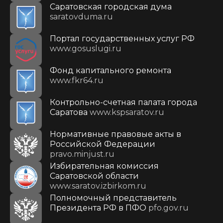
Саратовская городская дума
saratovduma.ru
Портал государственных услуг РФ
www.gosuslugi.ru
Фонд капитального ремонта
www.fkr64.ru
Контрольно-счетная палата города
Саратова
www.kspsaratov.ru
Нормативные правовые акты в
Российской Федерации
pravo.minjust.ru
Избирательная комиссия
Саратовской области
www.saratov.izbirkom.ru
Полномочный представитель
Президента РФ в ПФО
pfo.gov.ru