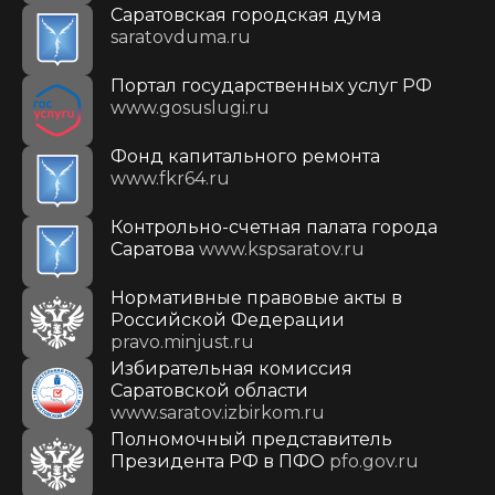
Саратовская городская дума
saratovduma.ru
Портал государственных услуг РФ
www.gosuslugi.ru
Фонд капитального ремонта
www.fkr64.ru
Контрольно-счетная палата города
Саратова
www.kspsaratov.ru
Нормативные правовые акты в
Российской Федерации
pravo.minjust.ru
Избирательная комиссия
Саратовской области
www.saratov.izbirkom.ru
Полномочный представитель
Президента РФ в ПФО
pfo.gov.ru