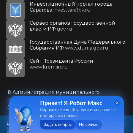
Инвестиционный портал города
Саратова
investsaratov.ru
Сервер органов государственной
власти РФ
gov.ru
Государственная Дума Федерального
Собрания РФ
www.duma.gov.ru
Cайт Президента России
www.kremlin.ru
© Администрация муниципального
образования городского округа «Город
Привет! Я Робот Макс
Саратов»
Спросите меня об услуге или сервисе —
Контакты
Карта сайта
постараюсь помочь
Политика в отношении обработки
Данный веб-сайт использует
Задать вопрос
Не сейчас
cookie-файлы в целях
персональных данных
предоставления вам лучшего