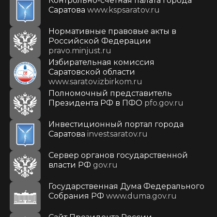
Контрольно-счетная палата города
Саратова
www.kspsaratov.ru
Нормативные правовые акты в
Российской Федерации
pravo.minjust.ru
Избирательная комиссия
Саратовской области
www.saratov.izbirkom.ru
Полномочный представитель
Президента РФ в ПФО
pfo.gov.ru
Инвестиционный портал города
Саратова
investsaratov.ru
Сервер органов государственной
власти РФ
gov.ru
Государственная Дума Федерального
Собрания РФ
www.duma.gov.ru