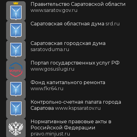
Правительство Саратовской области
www.saratov.gov.ru
Саратовская областная дума
srd.ru
Саратовская городская дума
saratovduma.ru
Портал государственных услуг РФ
www.gosuslugi.ru
Фонд капитального ремонта
www.fkr64.ru
Контрольно-счетная палата города
Саратова
www.kspsaratov.ru
Нормативные правовые акты в
Российской Федерации
pravo.minjust.ru