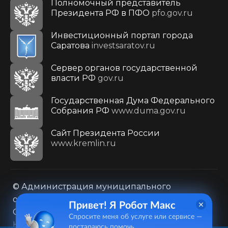
Полномочный представитель
Президента РФ в ПФО
pfo.gov.ru
Инвестиционный портал города
Саратова
investsaratov.ru
Сервер органов государственной
власти РФ
gov.ru
Государственная Дума Федерального
Собрания РФ
www.duma.gov.ru
Cайт Президента России
www.kremlin.ru
© Администрация муниципального
образования городского округа «Город
Привет! Я Робот Макс
Саратов»
Спросите меня об услуге или сервисе —
Контакты
Карта сайта
постараюсь помочь