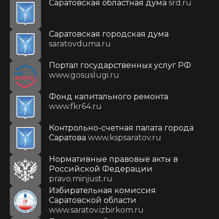
Саратовская областная дума
srd.ru
Саратовская городская дума
saratovduma.ru
Портал государственных услуг РФ
www.gosuslugi.ru
Фонд капитального ремонта
www.fkr64.ru
Контрольно-счетная палата города
Саратова
www.kspsaratov.ru
Нормативные правовые акты в
Российской Федерации
pravo.minjust.ru
Избирательная комиссия
Саратовской области
www.saratov.izbirkom.ru