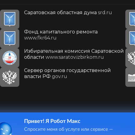
Саратовская областная дума
srd.ru
Фонд капитального ремонта
www.fkr64.ru
Избирательная комиссия Саратовской
области
www.saratov.izbirkom.ru
Сервер органов государственной
власти РФ
gov.ru
Привет! Я Робот Макс
410031, г. Саратов, ул. Первомайская, д. 78
Спросите меня об услуге или сервисе —
+7(8452)26-02-49