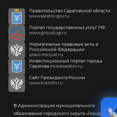
Правительство Саратовской области
www.saratov.gov.ru
Портал государственных услуг РФ
www.gosuslugi.ru
Нормативные правовые акты в
Российской Федерации
pravo.minjust.ru
Инвестиционный портал города
Саратова
investsaratov.ru
Cайт Президента России
www.kremlin.ru
© Администрация муниципального
образования городского округа «Город