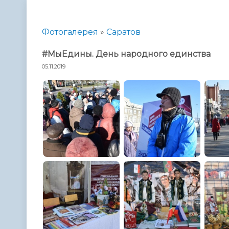
Телефонный справочник
Аппарат 
администрации
Фотогалерея
»
Саратов
#МыЕдины. День народного единства
05.11.2019