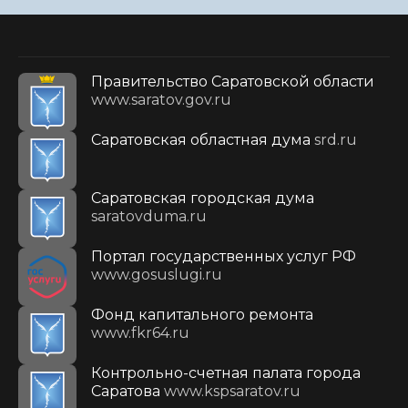
Правительство Саратовской области
www.saratov.gov.ru
Саратовская областная дума
srd.ru
Саратовская городская дума
saratovduma.ru
Портал государственных услуг РФ
www.gosuslugi.ru
Фонд капитального ремонта
www.fkr64.ru
Контрольно-счетная палата города
Саратова
www.kspsaratov.ru