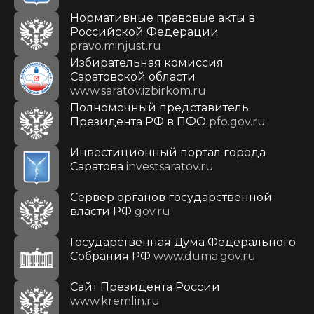
Нормативные правовые акты в
Российской Федерации
pravo.minjust.ru
Избирательная комиссия
Саратовской области
www.saratov.izbirkom.ru
Полномочный представитель
Президента РФ в ПФО
pfo.gov.ru
Инвестиционный портал города
Саратова
investsaratov.ru
Сервер органов государственной
власти РФ
gov.ru
Государственная Дума Федерального
Собрания РФ
www.duma.gov.ru
Cайт Президента России
www.kremlin.ru