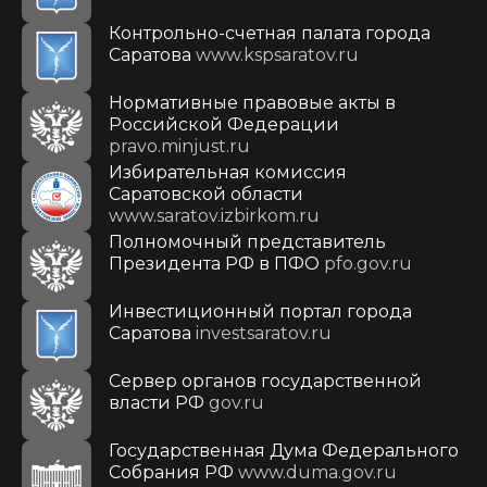
Контрольно-счетная палата города
Саратова
www.kspsaratov.ru
Нормативные правовые акты в
Российской Федерации
pravo.minjust.ru
Избирательная комиссия
Саратовской области
www.saratov.izbirkom.ru
Полномочный представитель
Президента РФ в ПФО
pfo.gov.ru
Инвестиционный портал города
Саратова
investsaratov.ru
Сервер органов государственной
власти РФ
gov.ru
Государственная Дума Федерального
Собрания РФ
www.duma.gov.ru