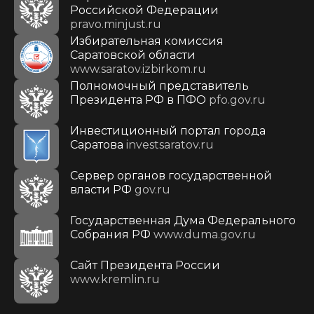
Российской Федерации
pravo.minjust.ru
Избирательная комиссия
Саратовской области
www.saratov.izbirkom.ru
Полномочный представитель
Президента РФ в ПФО
pfo.gov.ru
Инвестиционный портал города
Саратова
investsaratov.ru
Сервер органов государственной
власти РФ
gov.ru
Государственная Дума Федерального
Собрания РФ
www.duma.gov.ru
Cайт Президента России
www.kremlin.ru