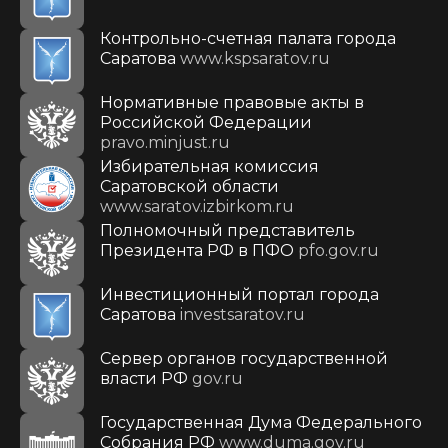
Контрольно-счетная палата города
Саратова
www.kspsaratov.ru
Нормативные правовые акты в
Российской Федерации
pravo.minjust.ru
Избирательная комиссия
Саратовской области
www.saratov.izbirkom.ru
Полномочный представитель
Президента РФ в ПФО
pfo.gov.ru
Инвестиционный портал города
Саратова
investsaratov.ru
Сервер органов государственной
власти РФ
gov.ru
Государственная Дума Федерального
Собрания РФ
www.duma.gov.ru